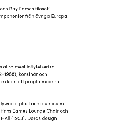
och Ray Eames filosofi. 
omponenter från övriga Europa.
allra mest inflytelserika 
–1988), konstnär och 
 som kom att prägla modern 
lywood, plast och aluminium 
 finns Eames Lounge Chair och 
-All (1953). Deras design 