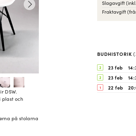
Slagavgift (ink
Fraktavgift (frå
BUDHISTORIK
(
23 feb
14:
2
23 feb
14:
2
22 feb
20:
1
air DSW.
 plast och
terna på stolarna