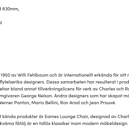
d 830mm,
l
1950 av Willi Fehlbaum och är internationellt erkända för sit
flytelserika designers. Dessa samarbeten har resulterat i pro
nehar bland annat tillverkningslicens för verk av Charles och
mgivaren George Nelson. Andra designers som har skapat möble
 Verner Panton, Mario Bellini, Ron Arad och Jean Prouvé.

st kända produkter är Eames Lounge Chair, designad av Char
väma fåtölj är en tidlös klassiker inom modern möbeldesign.
