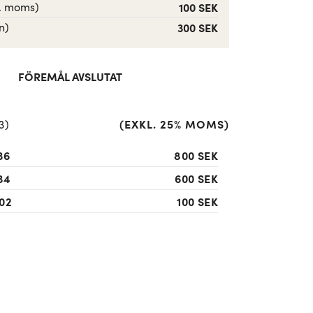
l. moms)
100 SEK
n)
300 SEK
FÖREMÅL AVSLUTAT
(
EXKL. 25% MOMS
)
3
)
36
800 SEK
34
600 SEK
02
100 SEK