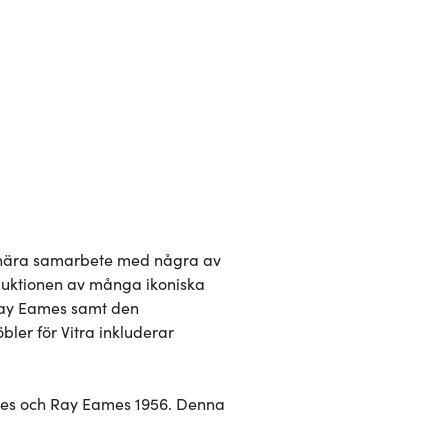
t nära samarbete med några av 
duktionen av många ikoniska 
 Ray Eames samt den 
r för Vitra inkluderar 
les och Ray Eames 1956. Denna 