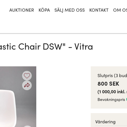
AUKTIONER
KÖPA
SÄLJ MED OSS
KONTAKT
OM O
stic Chair DSW" - Vitra
Slutpris
(3 bud
800 SEK
(
1 000,00
inkl
Bevakningspris
Värdering