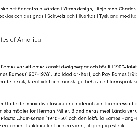
kelhet är centrala värden i Vitras design, i linje med Charles 
cklas och designas i Schweiz och tillverkas i Tyskland med k
ates of America
Eames var ett amerikanskt designerpar och hör till 1900-talets 
les Eames (1907–1978), utbildad arkitekt, och Ray Eames (1912
nade teknik, kreativitet och mänskliga behov i ett formspråk
ecklade de innovativa lösningar i material som formpressad p
niska möbler för Herman Miller. Bland deras mest kända verk
Plastic Chair-serien (1948–50) och den lekfulla Eames Hang-It
ergonomi, funktionalitet och en varm, tillgänglig estetik.
