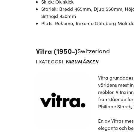
Skick
:
Ok skick
Storlek
:
Bredd 465mm, Djup 550mm, Höj
Sitthöjd 430mm
Plats
:
Rekomo, Rekomo Göteborg Mölnda
Vitra (1950-)
Switzerland
VARUMÄRKEN
I KATEGORI
Vitra grundades 
världens mest in
möbler. Vitra in
framstående for
Philippe Starck,
En av Vitras me
eleganta och bek