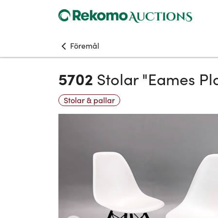
Föremål
5702
Stolar "Eames Pla
Stolar & pallar