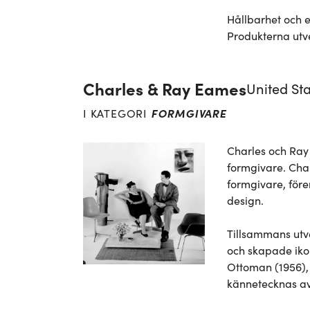
Hållbarhet och en
Produkterna utve
Charles & Ray Eames
United St
FORMGIVARE
I KATEGORI
Charles och Ray 
formgivare. Char
formgivare, före
design.

Tillsammans utv
och skapade iko
Ottoman (1956), 
kännetecknas av 