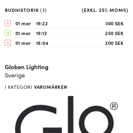
BUDHISTORIK
(
EXKL. 25% MOMS
)
(
3
)
01 mar
19:22
300 SEK
1
01 mar
19:12
250 SEK
2
01 mar
18:04
200 SEK
1
Globen Lighting
Sverige
VARUMÄRKEN
I KATEGORI