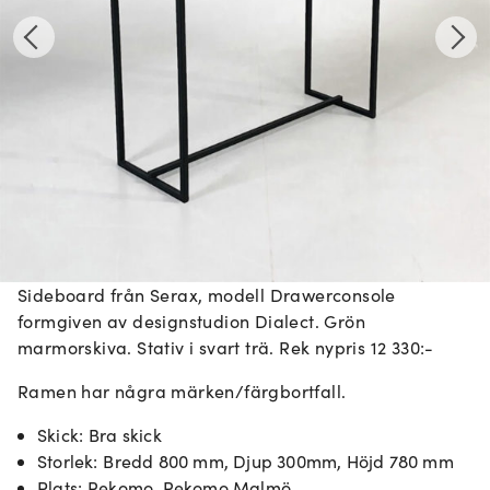
Sideboard från Serax, modell Drawerconsole
formgiven av designstudion Dialect. Grön
marmorskiva. Stativ i svart trä. Rek nypris 12 330:-
Ramen har några märken/färgbortfall.
Skick
:
Bra skick
Storlek
:
Bredd 800 mm, Djup 300mm, Höjd 780 mm
Plats
:
Rekomo, Rekomo Malmö