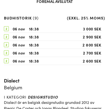
FÖREMÅL AVSLUTAT
BUDHISTORIK
(
EXKL. 25% MOMS
)
(
9
)
06 nov
18:38
3 000 SEK
2
06 nov
18:38
2 900 SEK
2
06 nov
18:38
2 800 SEK
2
06 nov
18:38
2 700 SEK
2
06 nov
18:38
2 600 SEK
2
06 nov
18:38
2 500 SEK
2
01 nov
18:21
2 000 SEK
2
Dialect
01 nov
18:20
550 SEK
2
Belgium
30 okt
17:34
500 SEK
1
DESIGNSTUDIO
I KATEGORI
Dialect är en belgisk designstudio grundad 2012 av 
Pierric De Coster och Jonas Blondeel. Studion fokuserar 