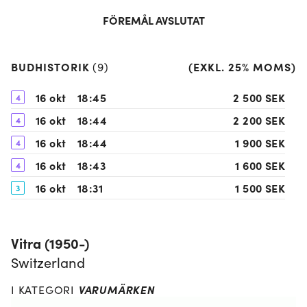
FÖREMÅL AVSLUTAT
BUDHISTORIK
(
EXKL. 25% MOMS
)
(
9
)
16 okt
18:45
2 500 SEK
4
16 okt
18:44
2 200 SEK
4
16 okt
18:44
1 900 SEK
4
16 okt
18:43
1 600 SEK
4
16 okt
18:31
1 500 SEK
3
16 okt
18:27
1 000 SEK
3
16 okt
18:26
600 SEK
3
Vitra (1950-)
11 okt
21:35
550 SEK
2
Switzerland
11 okt
19:16
500 SEK
1
VARUMÄRKEN
I KATEGORI