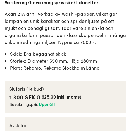
Värdering/bevakningspris sänkt därefter.
Akari 21A är tillverkad av Washi-papper, vilket ger
lampan en unik karaktär och sprider ljuset på ett
mjukt och behagligt sätt. Tack vare sin enkla och
organiska form passar den klassiska pendeln i många
olika inredningsmiljöer. Nypris ca 7000:-.
Skick
:
Bra begagnat skick
Storlek
:
Diameter 650 mm, Höjd 280mm
Plats
:
Rekomo, Rekomo Stockholm Länna
Slutpris
(14 bud)
1 300 SEK
(
1 625,00
inkl. moms
)
Uppnått
Bevakningspris
Avslutad