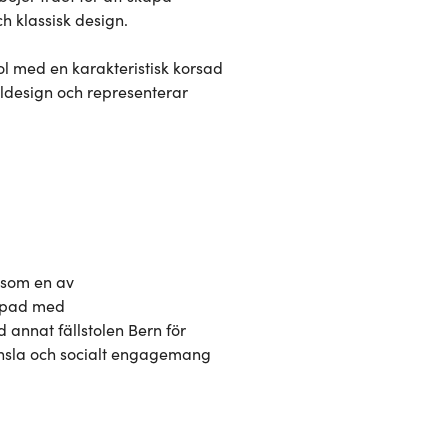
 klassisk design.

ol med en karakteristisk korsad 
ldesign och representerar 
som en av 
ppad med 
nnat fällstolen Bern för 
nsla och socialt engagemang 