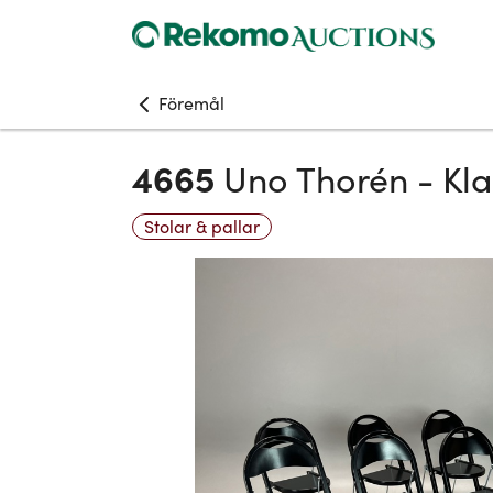
Föremål
4665
Uno Thorén - Kl
Stolar & pallar