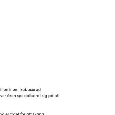
20
2 100 SEK
9
1 800 SEK
9
1 500 SEK
8
1 200 SEK
8
1 000 SEK
ition inom träbaserad 
r åren specialiserat sig på att 
jer träet för att skapa 