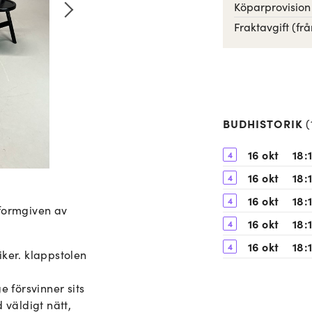
Köparprovision
Fraktavgift (frå
BUDHISTORIK
(
16 okt
18:1
4
16 okt
18:1
4
16 okt
18:1
4
 formgiven av
16 okt
18:1
4
16 okt
18:
4
iker. klappstolen
05 okt
11:1
3
e försvinner sits
03 okt
12:
2
väldigt nätt,