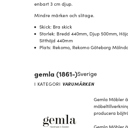
enbart 3 cm djup.
Mindre märken och slitage.
Skick
:
Bra skick
Storlek
:
Bredd 440mm, Djup 500mm, Höj
Sitthöjd 440mm
Plats
:
Rekomo, Rekomo Göteborg Mölnda
gemla (1861-)
Sverige
VARUMÄRKEN
I KATEGORI
Gemla Möbler är 
möbeltillverknin
producera böjträ
Gemla Möbler är 