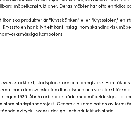
lbara möbelkonstruktioner. Deras möbler har ofta en tidlös och
 ikoniska produkter är "Kryssbänken" eller "Kryssstolen," en st
 Kryssstolen har blivit ett känt inslag inom skandinavisk möbe
hantverksmässiga kompetens.
 svensk arkitekt, stadsplanerare och formgivare. Han räknas 
terna inom den svenska funktionalismen och var starkt förkni
llningen 1930. Åhrén arbetade både med möbeldesign – bland a
 stora stadsplaneprojekt. Genom sin kombination av formkä
stående avtryck i svensk design- och arkitekturhistoria.