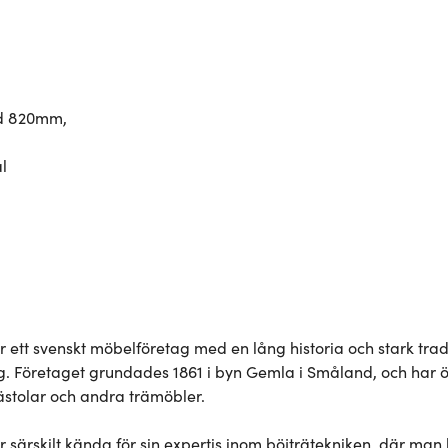
02 okt
11:
1
02 okt
11:1
1
02 okt
11:1
1
02 okt
11:1
1
d 820mm,
02 okt
11:1
1
l
ett svenskt möbelföretag med en lång historia och stark trad
g. Företaget grundades 1861 i byn Gemla i Småland, och har öve
stolar och andra trämöbler.

särskilt kända för sin expertis inom böjträtekniken, där man bö