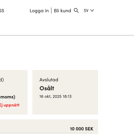
SS
Logga in
Bli kund
SV
d)
Avslutad
Osålt
. moms
)
16 okt, 2025 18:13
Ej uppnått
10 000 SEK