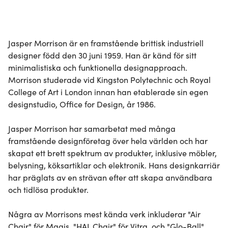
08 okt
08:28
8 000 SEK
3
08 okt
08:27
7 600 SEK
3
Jasper Morrison är en framstående brittisk industriell 
08 okt
08:27
7 000 SEK
3
designer född den 30 juni 1959. Han är känd för sitt 
08 okt
08:27
6 800 SEK
3
minimalistiska och funktionella designapproach. 
Morrison studerade vid Kingston Polytechnic och Royal 
08 okt
08:25
6 200 SEK
3
College of Art i London innan han etablerade sin egen 
02 okt
19:37
5 000 SEK
1
designstudio, Office for Design, år 1986.

02 okt
13:39
3 000 SEK
1
Jasper Morrison har samarbetat med många 
02 okt
08:59
1 100 SEK
2
framstående designföretag över hela världen och har 
02 okt
05:14
1 000 SEK
1
skapat ett brett spektrum av produkter, inklusive möbler, 
belysning, köksartiklar och elektronik. Hans designkarriär 
har präglats av en strävan efter att skapa användbara 
och tidlösa produkter.

Några av Morrisons mest kända verk inkluderar "Air 
Chair" för Magis, "HAL Chair" för Vitra, och "Glo-Ball" 