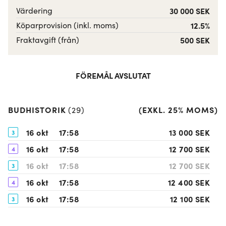
Värdering
30 000 SEK
Köparprovision (inkl. moms)
12.5%
Fraktavgift (från)
500 SEK
FÖREMÅL AVSLUTAT
BUDHISTORIK
(
EXKL. 25% MOMS
)
(
29
)
16 okt
17:58
13 000 SEK
3
16 okt
17:58
12 700 SEK
4
16 okt
17:58
12 700 SEK
3
16 okt
17:58
12 400 SEK
4
16 okt
17:58
12 100 SEK
3
16 okt
17:57
11 800 SEK
4