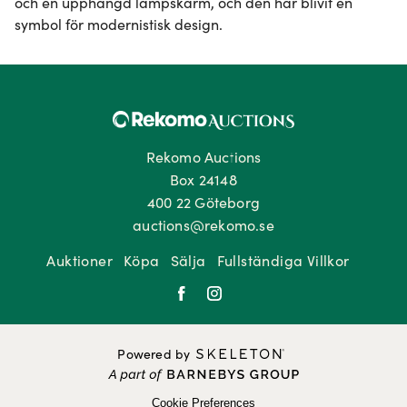
och en upphängd lampskärm, och den har blivit en 
symbol för modernistisk design.
Rekomo Auctions
Box 24148
400 22 Göteborg
auctions@rekomo.se
Auktioner
Köpa
Sälja
Fullständiga Villkor
Powered by
Cookie Preferences