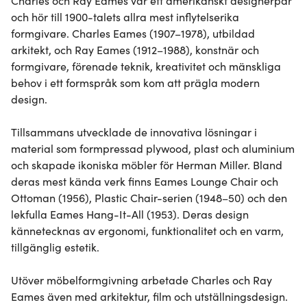
Charles och Ray Eames var ett amerikanskt designerpar 
och hör till 1900-talets allra mest inflytelserika 
formgivare. Charles Eames (1907–1978), utbildad 
arkitekt, och Ray Eames (1912–1988), konstnär och 
formgivare, förenade teknik, kreativitet och mänskliga 
behov i ett formspråk som kom att prägla modern 
design.

Tillsammans utvecklade de innovativa lösningar i 
material som formpressad plywood, plast och aluminium 
och skapade ikoniska möbler för Herman Miller. Bland 
deras mest kända verk finns Eames Lounge Chair och 
Ottoman (1956), Plastic Chair-serien (1948–50) och den 
lekfulla Eames Hang-It-All (1953). Deras design 
kännetecknas av ergonomi, funktionalitet och en varm, 
tillgänglig estetik.

Utöver möbelformgivning arbetade Charles och Ray 
Eames även med arkitektur, film och utställningsdesign. 