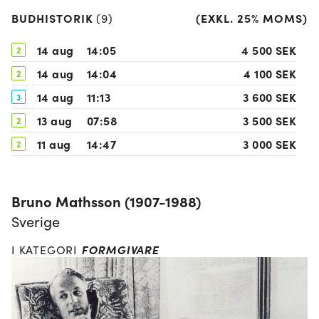
BUDHISTORIK
(
EXKL. 25% MOMS
)
(
9
)
14 aug
14:05
4 500 SEK
2
14 aug
14:04
4 100 SEK
2
14 aug
11:13
3 600 SEK
3
13 aug
07:58
3 500 SEK
2
11 aug
14:47
3 000 SEK
2
09 aug
09:46
2 600 SEK
2
09 aug
09:46
2 000 SEK
2
Bruno Mathsson (1907-1988)
07 aug
10:41
200 SEK
1
Sverige
07 aug
10:41
100 SEK
1
FORMGIVARE
I KATEGORI