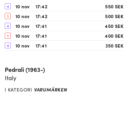
10 nov
17:42
550 SEK
4
10 nov
17:42
500 SEK
1
10 nov
17:41
450 SEK
4
10 nov
17:41
400 SEK
1
10 nov
17:41
350 SEK
4
09 nov
14:59
300 SEK
1
08 nov
20:00
250 SEK
3
Pedrali (1963-)
08 nov
14:15
200 SEK
1
Italy
08 nov
13:16
150 SEK
2
VARUMÄRKEN
I KATEGORI
05 nov
14:27
100 SEK
1