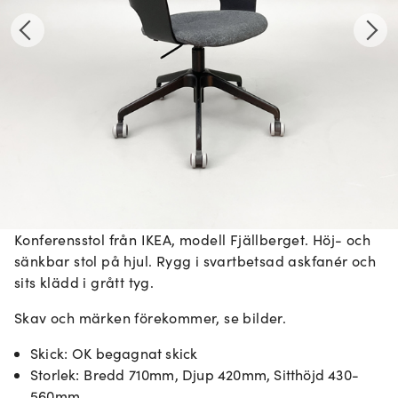
Konferensstol från IKEA, modell Fjällberget. Höj- och
sänkbar stol på hjul. Rygg i svartbetsad askfanér och
sits klädd i grått tyg.
Skav och märken förekommer, se bilder.
Skick
:
OK begagnat skick
Storlek
:
Bredd 710mm, Djup 420mm, Sitthöjd 430-
560mm