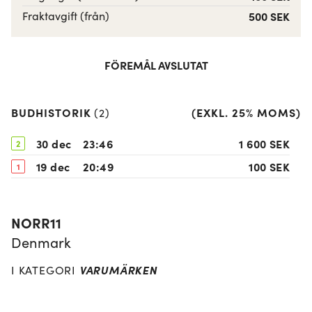
Fraktavgift (från)
500 SEK
FÖREMÅL AVSLUTAT
BUDHISTORIK
(
EXKL. 25% MOMS
)
(
2
)
30 dec
23:46
1 600 SEK
2
19 dec
20:49
100 SEK
1
NORR11
Denmark
VARUMÄRKEN
I KATEGORI