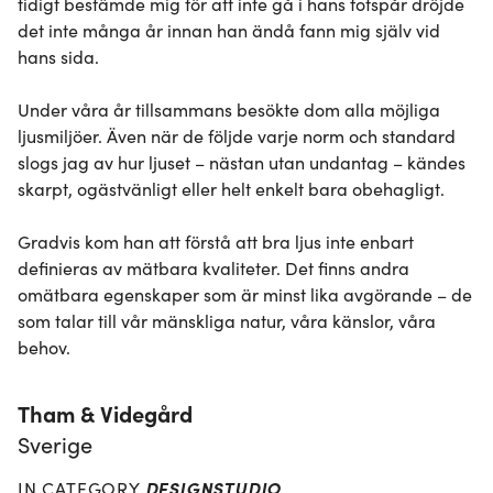
tidigt bestämde mig för att inte gå i hans fotspår dröjde 
det inte många år innan han ändå fann mig själv vid 
hans sida.

Under våra år tillsammans besökte dom alla möjliga 
ljusmiljöer. Även när de följde varje norm och standard 
slogs jag av hur ljuset – nästan utan undantag – kändes 
skarpt, ogästvänligt eller helt enkelt bara obehagligt.

Gradvis kom han att förstå att bra ljus inte enbart 
definieras av mätbara kvaliteter. Det finns andra 
omätbara egenskaper som är minst lika avgörande – de 
som talar till vår mänskliga natur, våra känslor, våra 
behov.
Tham & Videgård
Sverige
DESIGNSTUDIO
IN CATEGORY